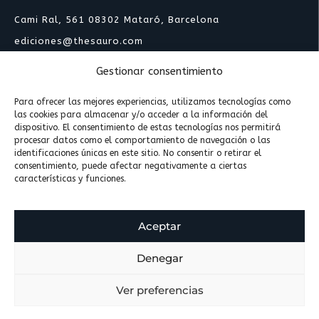
Cami Ral, 561 08302 Mataró, Barcelona
ediciones@thesauro.com
Teléfono:
(+34) 932 450 222
Gestionar consentimiento
Para ofrecer las mejores experiencias, utilizamos tecnologías como
Horario: lunes a viernes de 9:00 a 20:00
las cookies para almacenar y/o acceder a la información del
dispositivo. El consentimiento de estas tecnologías nos permitirá
procesar datos como el comportamiento de navegación o las
identificaciones únicas en este sitio. No consentir o retirar el
Aviso Legal
consentimiento, puede afectar negativamente a ciertas
Política de Privacidad
características y funciones.
Política de Cookies
Aceptar
Inscrito en buscadorprofesional.com de
Thesauro
Denegar
F
T
L
I
a
w
i
n
Ver preferencias
c
i
n
s
e
t
k
t
b
t
e
a